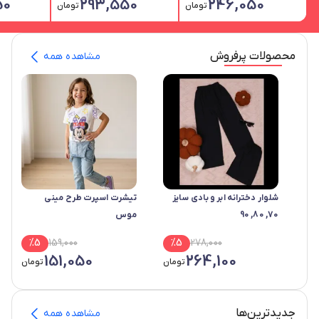
50
293,550
246,050
تومان
تومان
محصولات پرفروش
مشاهده همه
شلوار دخترانه ابر و بادی سایز
تیشرت اسپرت طرح مینی
70, 80, 90
موس
%
5
159,000
%
5
278,000
151,050
264,100
تومان
تومان
جدید‌ترین‌ها
مشاهده همه