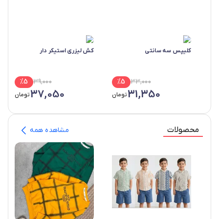
کلیپس سه سانتی
کش لیزری استیکر دار
%
5
39,000
%
5
33,000
37,050
31,350
تومان
تومان
محصولات
مشاهده همه