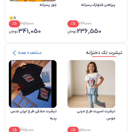
پیراهن شلوارک پسرانه
بلوز پسرانه
5
%
5
359,000
%
5
249,000
341,050
236,550
تومان
تومان
تیشرت تک دخترانه
مشاهده همه
تیشرت اسپرت طرح مینی
تیشرت مشکی طرح ایران جنس
موس
پنبه
%
5
425,000
%
5
159,000