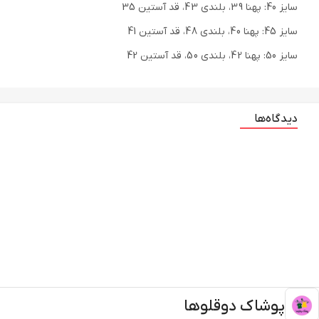
سایز 40: پهنا 39، بلندی 43، قد آستین 35
سایز 45: پهنا 40، بلندی 48، قد آستین 41
سایز 50: پهنا 42، بلندی 50، قد آستین 42
❌پاییزه و بهاره❌
دیدگاه‌ها
❌حتما اندازه ها رو با ی کاپشن چک کنید ❌
❌یک سانت خطای اندازه گیری در نظر بگیرید ❌
پوشاک دوقلوها