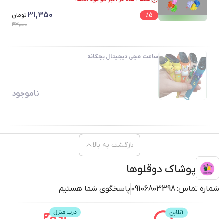
فقط ۱ عدد در انبار موجود است.
31,350
5
%
تومان
33,000
ساعت مچی دیجیتال بچگانه
ناموجود
بازگشت به بالا
پوشاک دوقلوها
شماره تماس:
09106803398
پاسخگوی شما هستیم