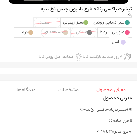
تیشرت باکسی زنانه طرح پاپیون جنس نخ پنبه
رنگ
سبز دریایی روشن
سبز زیتونی
سفید
صورتی تیره 2
مشکی
نسکافه ای
کرم
یاسی
۷ روز ضمانت بازگشت کالا
ضمانت اصل بودن کالا
معرفی محصول
مشخصات
دیدگاه ها
معرفی محصول
🦋#تیشرت‌‌‌زنانه‌باکسی_نخ‌پنبه😍
🫟 طرح ساده 🥰
🔹️فری سایز 38 تا 48 ✔