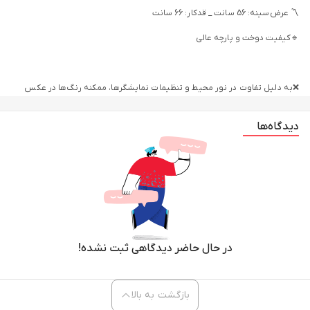
〽️ عرض‌سینه: 56 سانت _ قدکار: 66 سانت
🔹️کیفیت دوخت و پارچه عالی
❌به دلیل تفاوت در نور محیط و تنظیمات نمایشگرها، ممکنه رنگ‌ها در عکس
کمی متفاوت‌تر از واقعیت دیده بشن.❌
دیدگاه‌ها
❌رنگ مشکی جلوش دو تیکه هست❌
❌رنگ مشکی جلوش دو تیکه هست❌
در حال حاضر دیدگاهی ثبت نشده!
بازگشت به بالا