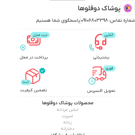
می‌گیرد. برخی از رنگ‌های تولید شده دارای کاربرد بیشتری در تولید محصولات
پوشاک دوقلوها
مختلف هستند بنابراین برخی از رنگ‌ها به مقدار بیشتر و برخی دیگر به دلیل کم
بودن تقاضا کمتر تولید می‌شوند.
شماره تماس:
09106803398
پاسخگوی شما هستیم
فلامنت‌ها به عنوان یک نوع الیاف تکنولوژیکال در صنعت نساجی و لباس‌سازی
استفاده می‌شوند. این الیاف معمولاً از پلیمرها ساخته می‌شوند و به دلیل
ویژگی‌های منحصربه‌فردی که دارند، مورد توجه قرار می‌گیرند.
فلامنت‌ها از نظر ساختاری به دو دسته تقسیم می‌شوند: فلامنت‌های پیوسته
پشتیبانی
پرداخت در محل
(continuous filament) و فلامنت‌های قطعه‌بندی شده (staple filament).
فلامنت‌های پیوسته به‌صورت رشته‌ای بلند و پیوسته به یکدیگر تراکم دارند و در
تولید پارچه‌هایی که نیاز به استحکام و چسبندگی بالا دارند، استفاده می‌شوند. به
عنوان مثال، پارچه‌های ورزشی و پارچه‌های صنعتی. از طرفی، فلامنت‌های
قطعه‌بندی شده به‌صورت الیاف کوتاه و قطعه‌بندی شده تولید می‌شوند. این
تضمین کیفیت
تحویل اکسپرس
الیاف بیشتر در صنعت لباس‌سازی استفاده می‌شوند و برای تولید لباس‌های نرم و
راحت مورد استفاده قرار می‌گیرند. فلامنت‌ها به دلیل خواصی مانند مقاومت بالا در
محصولات
پوشاک دوقلوها
لباس مردانه
برابر رطوبت و حرارت، مقاومت در برابر اشعه UV، قابلیت جذب رنگ بالا و دارا
اسپرت
بودن استحکام فیزیکی مناسب، در صنایع مختلف مورد استفاده قرار می‌گیرند.
زنانه
مشخصات پارچه فلامنت مرغوب
دخترانه