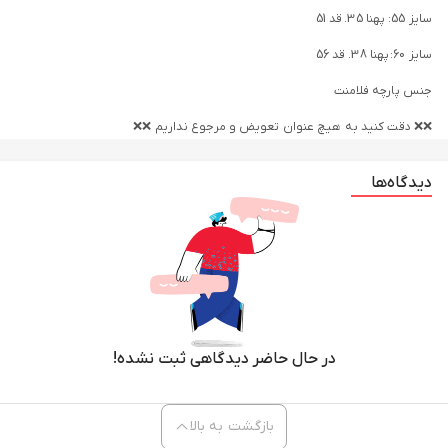
سایز 55: پهنا 35. قد 51
سایز 60: پهنا 38. قد 56
جنس پارچه فلامنت
❌❌ دقت کنید به هیچ عنوان تعویض و مرجوع نداریم ❌❌
مشابه مناسب و مقرون به صرفه می¬باشد و برای تولید عمده بسیار مناسب
دیدگاه‌ها
است.
فلامنت یک رو بافته شده است و از الیاف ویسکوز و فلامنت در بافت آن استفاده
می‌شود. در صورتی که از لاکرا در بافت آن استفاده شود نمونه دیگری از پارچه
فلامنت با نام فلامنت لاکرا تولید می‌شود. این پارچه همان تریکو است که دارای
کاربرد بسیار زیادی در صنایع تولید پوشاک می­باشد. این پارچه کمی حالت کشی
دارد و بسیار راحت است.
میزان مقاومت این پارچه هم در برابر سایش و شست و شوی زیاد بسیار بالا می
در حال حاضر دیدگاهی ثبت نشده!
باشد؛ بنابراین طول عمر محصولات تولید شده با آن بالا است. این پارچه با توجه
به نوع مصرف در دو نوع براق و مات قابل تولید است. همچنین پارچه‌ای چهار
بازگشت به بالا
فصل می­باشد و در فصل‌های مختلف برای تولید پوشاک مورد استفاده قرار