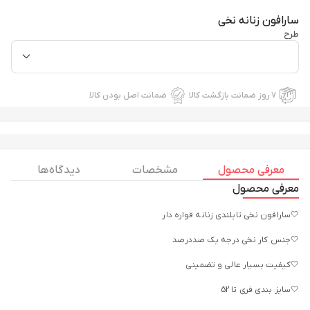
سارافون زنانه نخی
طرح
۷ روز ضمانت بازگشت کالا
ضمانت اصل بودن کالا
معرفی محصول
مشخصات
دیدگاه ها
معرفی محصول
🤍سارافون نخی تایلندی زنانه قواره دار
🤍جنس کار نخی درجه یک صددرصد
🤍کیفیت بسیار عالی و تضمینی
🤍سایز بندی فری تا 52