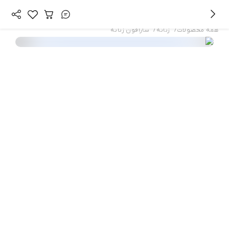
/
/
همه محصولات
زنانه
سارافون زنانه