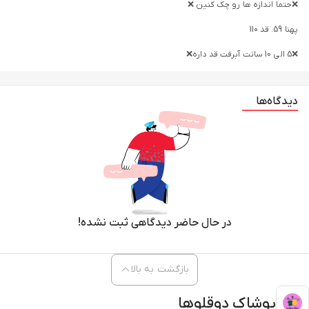
❌حتما اندازه ها رو چک کنین ❌
پهنا 59. قد 110
❌5 الی 10 سانت آبرفت قد داره❌
دیدگاه‌ها
در حال حاضر دیدگاهی ثبت نشده!
بازگشت به بالا
پوشاک دوقلوها